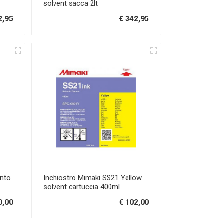
solvent sacca 2lt
2,95
€ 342,95
ento
Inchiostro Mimaki SS21 Yellow
solvent cartuccia 400ml
0,00
€ 102,00