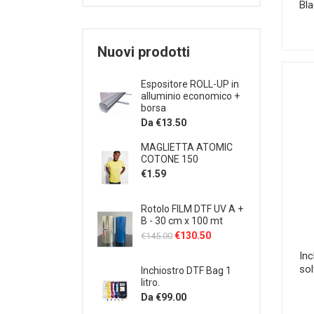
Bla
Nuovi prodotti
Espositore ROLL-UP in
alluminio economico +
borsa
Da €13.50
MAGLIETTA ATOMIC
COTONE 150
€1.59
Rotolo FILM DTF UV A +
B - 30 cm x 100 mt
€130.50
€145.00
In
sol
Inchiostro DTF Bag 1
litro.
Da €99.00