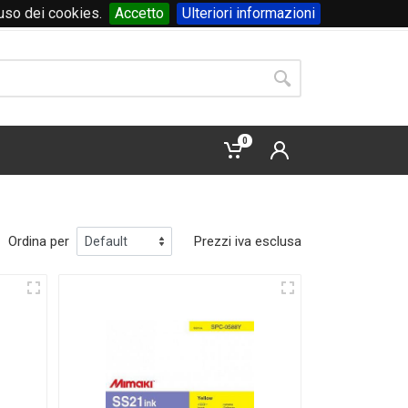
'uso dei cookies.
Accetto
Ulteriori informazioni
Accedi
o
registrati
0
Ordina per
Prezzi iva esclusa