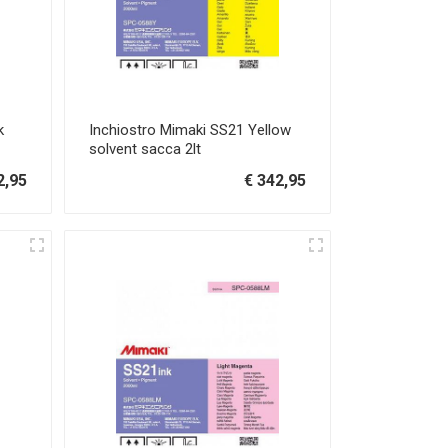
k
Inchiostro Mimaki SS21 Yellow
solvent sacca 2lt
2,95
€ 342,95