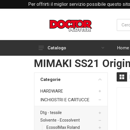
Per offrirti il miglior servizio possibile questo si
Home
Catalogo
MIMAKI SS21 Origin
HARDWARE
INCHIOSTRI E CARTUCCE
Categorie
RICAMBI E ACCESSORI PLOTTER
HARDWARE
ABBIGLIAMENTO RTP
INCHIOSTRI E CARTUCCE
MATERIALI DI CONSUMO
PLOTTER
Dtg - tessile
Solvente - Ecosolvent
EcosolMax Roland