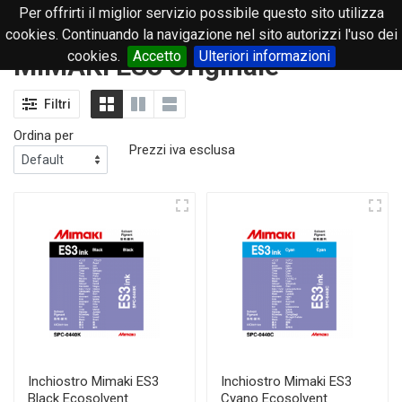
Per offrirti il miglior servizio possibile questo sito utilizza
0
cookies. Continuando la navigazione nel sito autorizzi l'uso dei
cookies.
Accetto
Ulteriori informazioni
MIMAKI ES3 Originale
Filtri
Ordina per
Prezzi iva esclusa
Inchiostro Mimaki ES3
Inchiostro Mimaki ES3
Black Ecosolvent
Cyano Ecosolvent