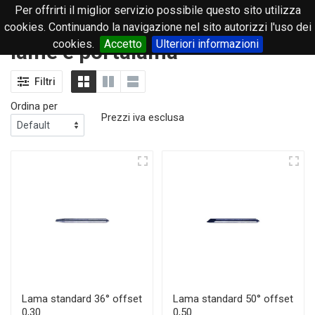
Per offrirti il miglior servizio possibile questo sito utilizza
0
cookies. Continuando la navigazione nel sito autorizzi l'uso dei
cookies.
Accetto
Ulteriori informazioni
lame e portalama
Filtri
Ordina per
Prezzi iva esclusa
Lama standard 36° offset
Lama standard 50° offset
0,30
0,50