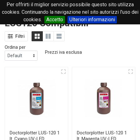
Per offrirti il miglior servizio possibile questo sito utilizza
0
cookies. Continuando la navigazione nel sito autorizzi l'uso dei
cookies.
Accetto
Ulteriori informazioni
LUS120 Compatibili
Filtri
Ordina per
Prezzi iva esclusa
Doctorplotter LUS-120 1
Doctorplotter LUS-120 1
lt. Cyano UV-LED
lt. Magenta UV-LED