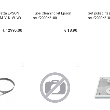
retta EPSON
Tube Cleaning kit Epson
Set pulisci t
-M-Y-K-W-W)
sc-f2000/2100
sc-f2000/21
€ 12995,00
€ 18,90