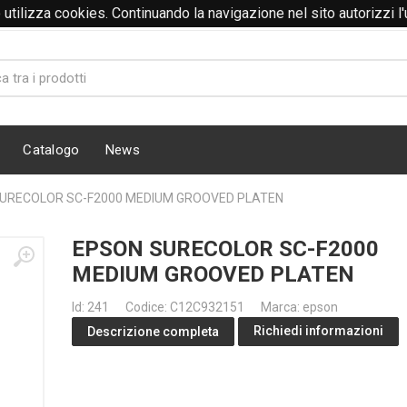
to utilizza cookies. Continuando la navigazione nel sito autorizzi l
Catalogo
News
URECOLOR SC-F2000 MEDIUM GROOVED PLATEN
EPSON SURECOLOR SC-F2000
MEDIUM GROOVED PLATEN
Id: 241
Codice: C12C932151
Marca: epson
Richiedi informazioni
Descrizione completa