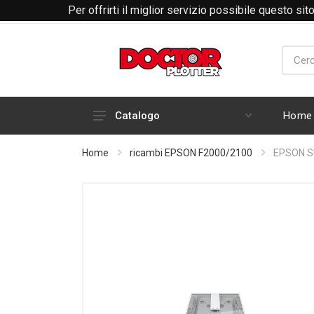
Per offrirti il miglior servizio possibile questo si
Home
Catalogo
HARDWARE
Home
ricambi EPSON F2000/2100
EPSON S
INCHIOSTRI E CARTUCCE
RICAMBI E ACCESSORI PLOTTER
ABBIGLIAMENTO RTP
MATERIALI DI CONSUMO
PLOTTER