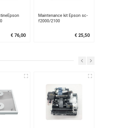
estineEpson
Maintenance kit Epson sc-
EPSON SURE
00
f2000/2100
F2000 MEDIU
€ 76,00
€ 25,50