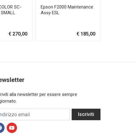
COLOR SC-
Epson F2000 Maintenance
IMAGE ARMO
A SMALL
Assy ESL
PRETREATME
FORMULA 1 L
€ 270,00
€ 185,00
ewsletter
criviti alla newsletter per essere sempre
giornato.
dirizzo email
Iscriviti