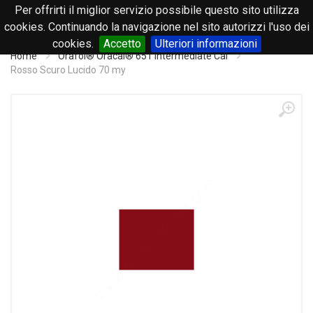
Per offrirti il miglior servizio possibile questo sito utilizza
0
cookies. Continuando la navigazione nel sito autorizzi l'uso dei
cookies.
Accetto
Ulteriori informazioni
Home
Orafol® Oracal® 651 Intermediate Cal
Rosso Scuro Lucido 70 my