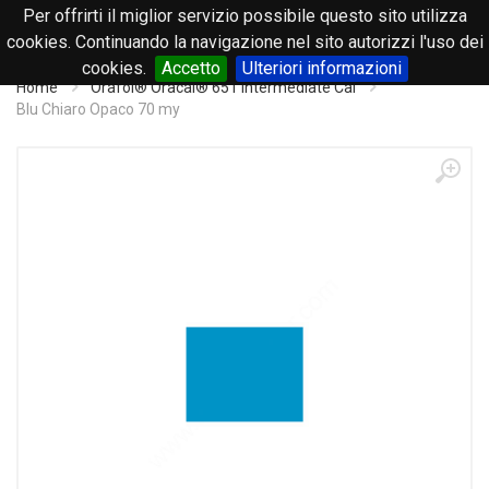
Per offrirti il miglior servizio possibile questo sito utilizza
0
cookies. Continuando la navigazione nel sito autorizzi l'uso dei
cookies.
Accetto
Ulteriori informazioni
Home
Orafol® Oracal® 651 Intermediate Cal
Blu Chiaro Opaco 70 my