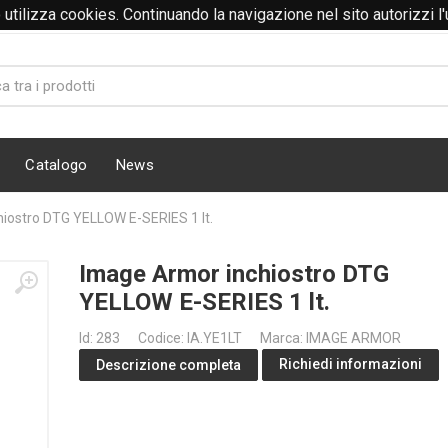
to utilizza cookies. Continuando la navigazione nel sito autorizzi l
Catalogo
News
iostro DTG YELLOW E-SERIES 1 lt.
Image Armor inchiostro DTG
YELLOW E-SERIES 1 lt.
Id: 283
Codice: IA.YE1LT
Marca: IMAGE ARMOR
Richiedi informazioni
Descrizione completa