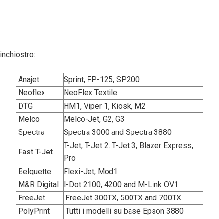
nchiostro:
Anajet
Sprint, FP-125, SP200
Neoflex
NeoFlex Textile
DTG
HM1, Viper 1, Kiosk, M2
Melco
Melco-Jet, G2, G3
Spectra
Spectra 3000 and Spectra 3880
T-Jet, T-Jet 2, T-Jet 3, Blazer Express,
Fast T-Jet
Pro
Belquette
Flexi-Jet, Mod1
M&R Digital
I-Dot 2100, 4200 and M-Link OV1
FreeJet
FreeJet 300TX, 500TX and 700TX
PolyPrint
Tutti i modelli su base Epson 3880