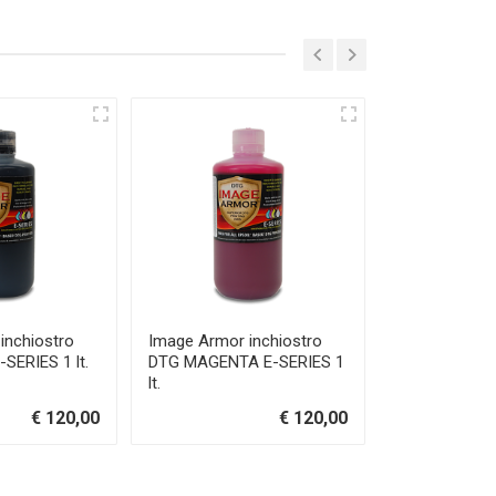
inchiostro
Image Armor inchiostro
Image Armor 
SERIES 1 lt.
DTG MAGENTA E-SERIES 1
DTG CYANO E-
lt.
€ 120,00
€ 120,00