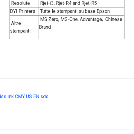
Resolute
Rjet-i3, Rjet-R4 and Rjet-R5
DYI Printers
Tutte le stampanti su base Epson
MS Zero, MS-One, Advantage, Chinese
Altre
Brand
stampanti
ies Ink CMY US EN sds