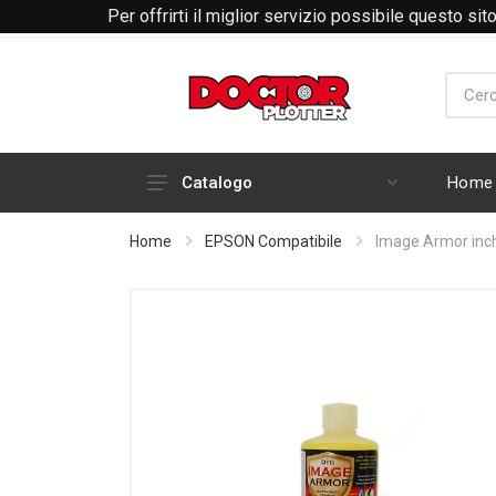
Per offrirti il miglior servizio possibile questo si
Home
Catalogo
HARDWARE
Home
EPSON Compatibile
Image Armor inch
INCHIOSTRI E CARTUCCE
RICAMBI E ACCESSORI PLOTTER
ABBIGLIAMENTO RTP
MATERIALI DI CONSUMO
PLOTTER