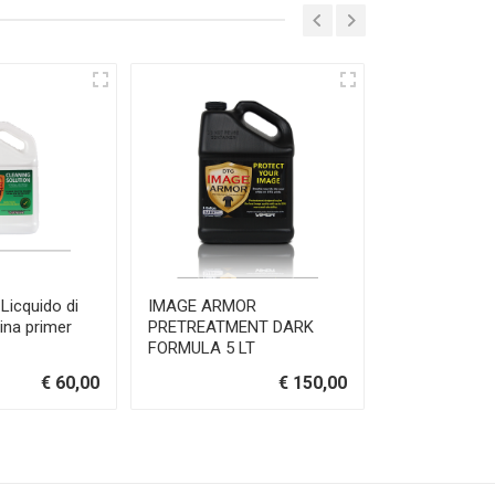
Licquido di
IMAGE ARMOR
Cartuccia F20
ina primer
PRETREATMENT DARK
YELLOW 600 
FORMULA 5 LT
€ 60,00
€ 150,00