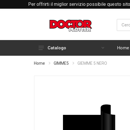
Per offrirti il miglior servizio possibile questo si
Home
Catalogo
HARDWARE
Home
GIMME5
GIEMME 5 NERO
INCHIOSTRI E CARTUCCE
RICAMBI E ACCESSORI PLOTTER
ABBIGLIAMENTO RTP
MATERIALI DI CONSUMO
PLOTTER