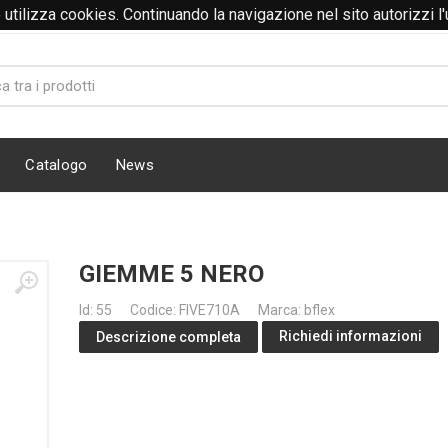
to utilizza cookies. Continuando la navigazione nel sito autorizzi l
Catalogo
News
GIEMME 5 NERO
Id: 55
Codice: FIVE710A
Marca: bflex
Richiedi informazioni
Descrizione completa