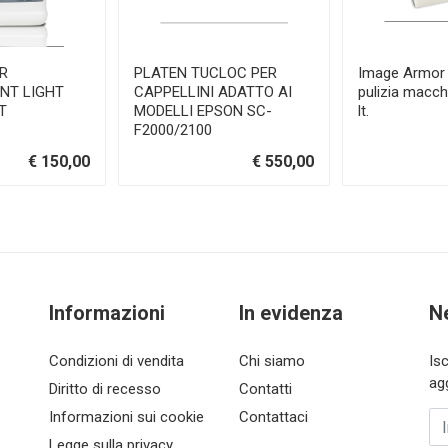
R
PLATEN TUCLOC PER
Image Armor 
NT LIGHT
CAPPELLINI ADATTO AI
pulizia macch
T
MODELLI EPSON SC-
lt.
F2000/2100
€ 150,00
€ 550,00
Informazioni
In evidenza
N
Condizioni di vendita
Chi siamo
Is
ag
Diritto di recesso
Contatti
Informazioni sui cookie
Contattaci
In
Legge sulla privacy