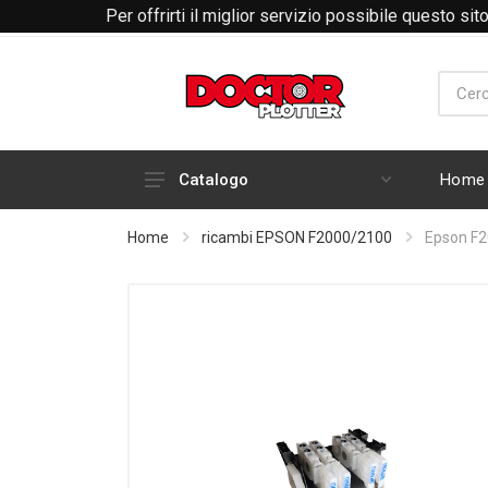
Per offrirti il miglior servizio possibile questo si
Home
Catalogo
HARDWARE
Home
ricambi EPSON F2000/2100
Epson F
INCHIOSTRI E CARTUCCE
RICAMBI E ACCESSORI PLOTTER
ABBIGLIAMENTO RTP
MATERIALI DI CONSUMO
PLOTTER