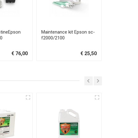
estineEpson
Maintenance kit Epson sc-
EPSON SURE
00
f2000/2100
F2000 MEDIU
€ 76,00
€ 25,50