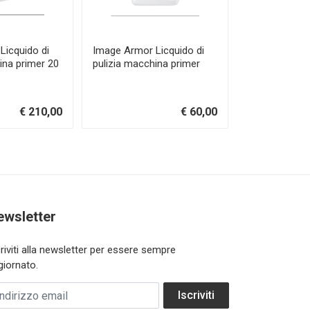
Licquido di
Image Armor Licquido di
EPSON SURE
ina primer 20
pulizia macchina primer
F2000 EXTR
PLATEN
€ 210,00
€ 60,00
ewsletter
criviti alla newsletter per essere sempre
giornato.
dirizzo email
Iscriviti