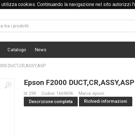
to utilizza cookies. Continuando la navigazione nel sito autorizzi l
Catalogo
News
2000 DUCT,CR,ASSY,ASP
Epson F2000 DUCT,CR,ASSY,ASP
Id: 290
Codice: 1669696
Marca: epson
Richiedi informazioni
Descrizione completa