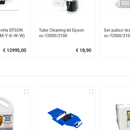
retta EPSON
Tube Cleaning kit Epson
Set pulisci t
-M-Y-K-W-W)
sc-f2000/2100
sc-f2000/21
€ 12995,00
€ 18,90