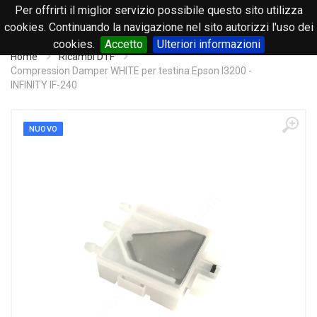
Per offrirti il miglior servizio possibile questo sito utilizza
0
cookies. Continuando la navigazione nel sito autorizzi l'uso dei
cookies.
Accetto
Ulteriori informazioni
Home
Ricambi DTF
Compression Damper WHITE per testina Epson I3200 -
INFINITY IF-240
NUOVO