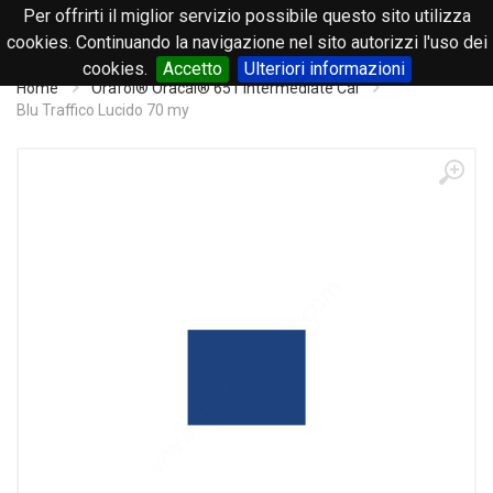
Per offrirti il miglior servizio possibile questo sito utilizza
0
cookies. Continuando la navigazione nel sito autorizzi l'uso dei
cookies.
Accetto
Ulteriori informazioni
Home
Orafol® Oracal® 651 Intermediate Cal
Blu Traffico Lucido 70 my