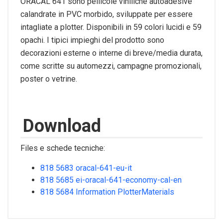
ORACAL 641 sono pellicole viniliche autoadesive
calandrate in PVC morbido, sviluppate per essere
intagliate a plotter. Disponibili in 59 colori lucidi e 59
opachi. I tipici impieghi del prodotto sono
decorazioni esterne o interne di breve/media durata,
come scritte su automezzi, campagne promozionali,
poster o vetrine.
Download
Files e schede tecniche:
818 5683 oracal-641-eu-it
818 5685 ei-oracal-641-economy-cal-en
818 5684 Information PlotterMaterials