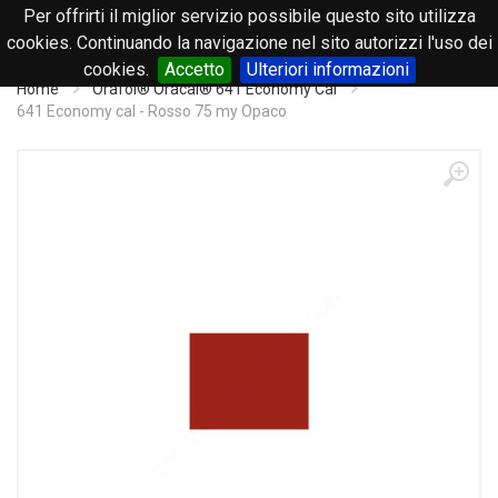
Per offrirti il miglior servizio possibile questo sito utilizza
0
cookies. Continuando la navigazione nel sito autorizzi l'uso dei
cookies.
Accetto
Ulteriori informazioni
Home
Orafol® Oracal® 641 Economy Cal
641 Economy cal - Rosso 75 my Opaco