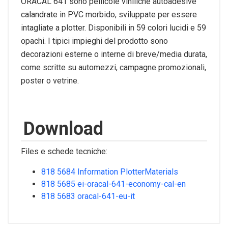
ORACAL 641 sono pellicole viniliche autoadesive
calandrate in PVC morbido, sviluppate per essere
intagliate a plotter. Disponibili in 59 colori lucidi e 59
opachi. I tipici impieghi del prodotto sono
decorazioni esterne o interne di breve/media durata,
come scritte su automezzi, campagne promozionali,
poster o vetrine.
Download
Files e schede tecniche:
818 5684 Information PlotterMaterials
818 5685 ei-oracal-641-economy-cal-en
818 5683 oracal-641-eu-it