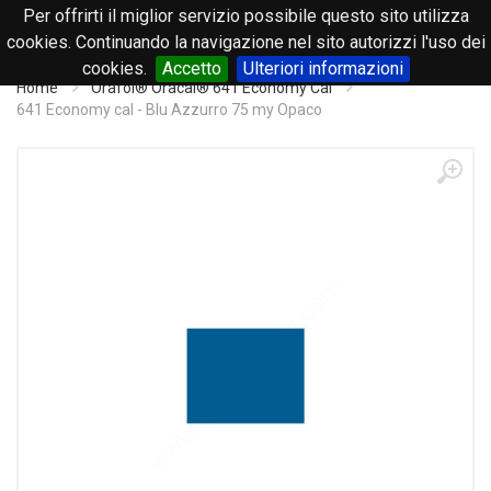
Per offrirti il miglior servizio possibile questo sito utilizza
0
cookies. Continuando la navigazione nel sito autorizzi l'uso dei
cookies.
Accetto
Ulteriori informazioni
Home
Orafol® Oracal® 641 Economy Cal
641 Economy cal - Blu Azzurro 75 my Opaco