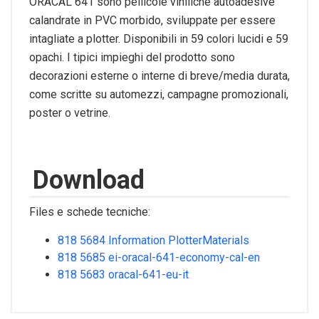
ORACAL 641 sono pellicole viniliche autoadesive
calandrate in PVC morbido, sviluppate per essere
intagliate a plotter. Disponibili in 59 colori lucidi e 59
opachi. I tipici impieghi del prodotto sono
decorazioni esterne o interne di breve/media durata,
come scritte su automezzi, campagne promozionali,
poster o vetrine.
Download
Files e schede tecniche:
818 5684 Information PlotterMaterials
818 5685 ei-oracal-641-economy-cal-en
818 5683 oracal-641-eu-it