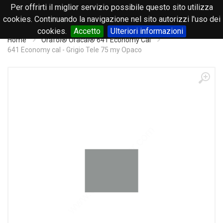
Per offrirti il miglior servizio possibile questo sito utilizza
0
cookies. Continuando la navigazione nel sito autorizzi l'uso dei
cookies.
Accetto
Ulteriori informazioni
Home
Orafol® Oracal® 641 Economy Cal
641 Economy cal - Grigio Tele 75 my Opaco