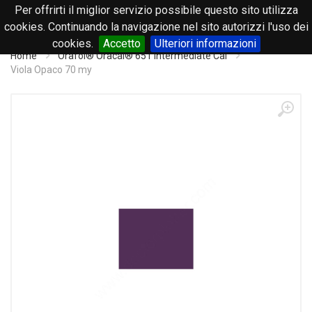
Per offrirti il miglior servizio possibile questo sito utilizza
0
cookies. Continuando la navigazione nel sito autorizzi l'uso dei
cookies.
Accetto
Ulteriori informazioni
Home
Orafol® Oracal® 651 Intermediate Cal
Viola Opaco 70 my