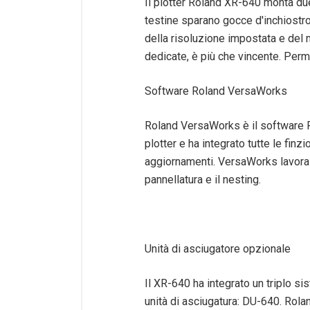
Il plotter Roland XR-640 monta du
testine sparano gocce d'inchiostro
della risoluzione impostata e del 
dedicate, è più che vincente. Perm
Software Roland VersaWorks
Roland VersaWorks è il software R
plotter e ha integrato tutte le fin
aggiornamenti. VersaWorks lavora co
pannellatura e il nesting.
Unità di asciugatore opzionale
Il XR-640 ha integrato un triplo si
unità di asciugatura: DU-640. Rolan