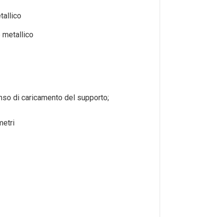
tallico
e metallico
nso di caricamento del supporto;
metri