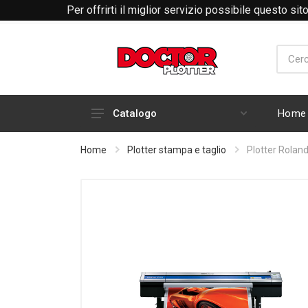
Per offrirti il miglior servizio possibile questo si
Home
Catalogo
HARDWARE
Home
Plotter stampa e taglio
Plotter Rolan
INCHIOSTRI E CARTUCCE
RICAMBI E ACCESSORI PLOTTER
ABBIGLIAMENTO RTP
MATERIALI DI CONSUMO
PLOTTER