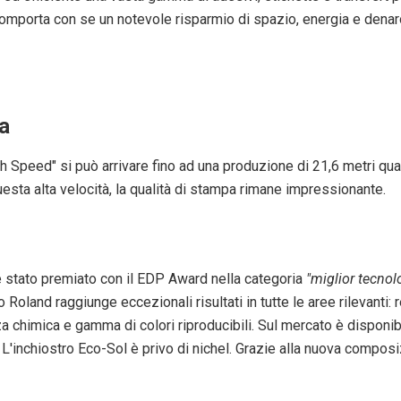
omporta con se un notevole risparmio di spazio, energia e denar
pa
 Speed" si può arrivare fino ad una produzione di 21,6 metri quadr
sta alta velocità, la qualità di stampa rimane impressionante.
è stato premiato con il EDP Award nella categoria
"miglior tecno
ro Roland raggiunge eccezionali risultati in tutte le aree rilevanti:
za chimica e gamma di colori riproducibili. Sul mercato è dispon
 L'inchiostro Eco-Sol è privo di nichel. Grazie alla nuova composiz