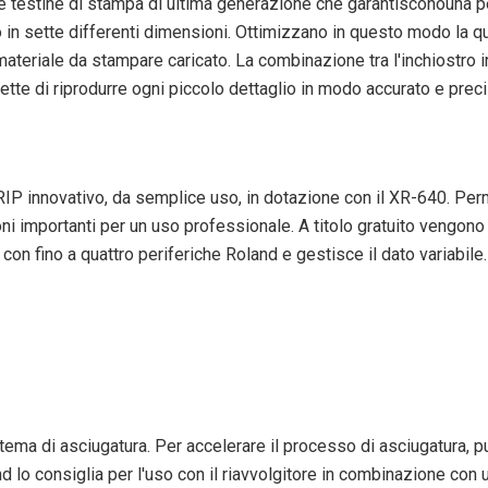
e testine di stampa di ultima generazione che garantisconouna pe
 in sette differenti dimensioni. Ottimizzano in questo modo la q
materiale da stampare caricato. La combinazione tra l'inchiostro i
ette di riprodurre ogni piccolo dettaglio in modo accurato e prec
IP innovativo, da semplice uso, in dotazione con il XR-640. Perm
zioni importanti per un uso professionale. A titolo gratuito vengon
n fino a quattro periferiche Roland e gestisce il dato variabile.
stema di asciugatura. Per accelerare il processo di asciugatura, p
d lo consiglia per l'uso con il riavvolgitore in combinazione con u