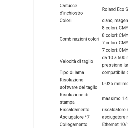
Cartucce
Roland Eco S
d'inchiostro
Colori
ciano, magent
8 colori: C
8 colori: CM
Combinazioni colori
7 colori: CM
7 colori: CM
da 10 a 600 
Velocità di taglio
pressione la
Tipo di lama
compatibile 
Risoluzione
0.025 millim
software del taglio
Risoluzione di
massimo 1.4
stampa
Riscaldamento
riscaldatore
Asciugatore *7
asciugatore 
Collegamento
Ethernet 10