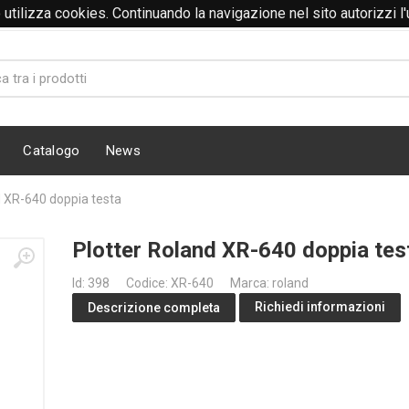
to utilizza cookies. Continuando la navigazione nel sito autorizzi l
Catalogo
News
d XR-640 doppia testa
Plotter Roland XR-640 doppia tes
Id: 398
Codice: XR-640
Marca: roland
Richiedi informazioni
Descrizione completa