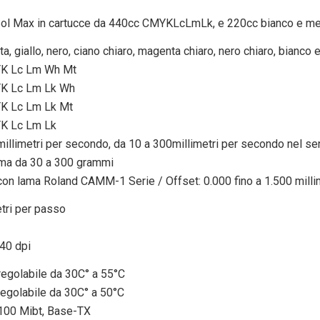
ol Max in cartucce da 440cc CMYKLcLmLk, e 220cc bianco e me
a, giallo, nero, ciano chiaro, magenta chiaro, nero chiaro, bianco 
MYK Lc Lm Wh Mt
YK Lc Lm Lk Wh
YK Lc Lm Lk Mt
YK Lc Lm Lk
millimetri per secondo, da 10 a 300millimetri per secondo nel se
ma da 30 a 300 grammi
con lama Roland CAMM-1 Serie / Offset: 0.000 fino a 1.500 milli
etri per passo
40 dpi
 regolabile da 30C° a 55°C
regolabile da 30C° a 50°C
/100 Mibt, Base-TX