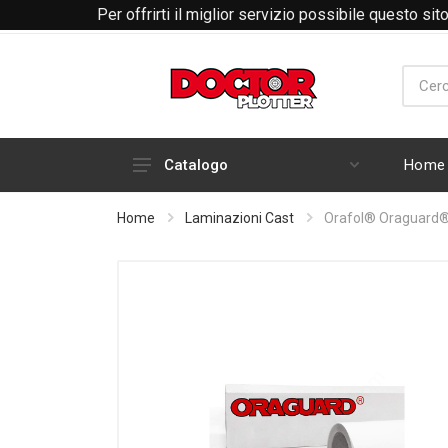
Per offrirti il miglior servizio possibile questo si
Home
Catalogo
HARDWARE
Home
Laminazioni Cast
Orafol® Oraguard®
INCHIOSTRI E CARTUCCE
RICAMBI E ACCESSORI PLOTTER
ABBIGLIAMENTO RTP
MATERIALI DI CONSUMO
PLOTTER