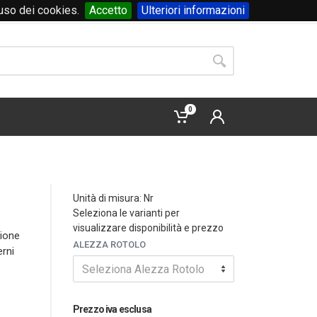
'uso dei cookies.
Accetto
Ulteriori informazioni
Accedi
o
registrati
0
Unità di misura: Nr
Seleziona le varianti per
visualizzare disponibilità e prezzo
zione
ALEZZA ROTOLO
erni
Seleziona Alezza Rotolo
Prezzo iva esclusa