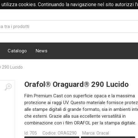
to utilizza cookies. Continuando la navigazione nel sito autorizzi l
Catalogo
News
 290 Lucido
Orafol® Oraguard® 290 Lucido
Film Premium Cast con superficie opaca e la massima
protezione ai raggi UV. Questo materiale fornisce prote
alle stampe digitali di grande formato, sia in ambienti int
che esterni. Grazie alla sua eccellente versatilitá in
combinazione con i film ORAFOL per la stampa digitale.
Id: 705
Codice: ORAG290
Marca: Oracal