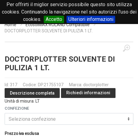
Per offrirti il miglior servizio possibile questo sito utilizza
0
cookies. Continuando la navigazione nel sito autorizzi l'uso dei
cookies.
Accetto
Ulteriori informazioni
Home
EcosolMAX ROLAND Compatibile
DOCTORPLOTTER SOLVENTE DI PULIZIA 1 LT.
DOCTORPLOTTER SOLVENTE DI
PULIZIA 1 LT.
Id: 317
Codice: DP.21755107
Marca: doctorplotter
Richiedi informazioni
Descrizione completa
Unità di misura: LT
CONFEZIONE
Seleziona confezione
Prezzo iva esclusa