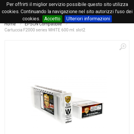
Per offrirti il miglior servizio possibile questo sito utilizza
0
cookies. Continuando la navigazione nel sito autorizzi l'uso dei
cookies.
Accetto
Ulteriori informazioni
Home
EPSON Compatibile
Cartuccia F2000 series WHITE 600 ml. slot2