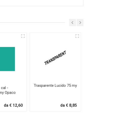
Trasparente Lucido 75 my
cal -
641 Economy 
 my Opaco
75 my Lucido
da € 12,60
da € 8,85