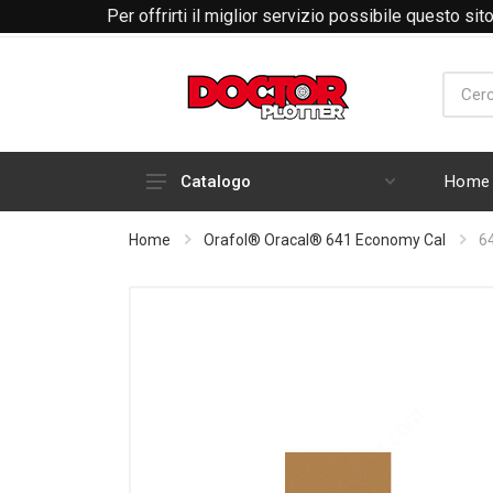
Per offrirti il miglior servizio possibile questo si
Home
Catalogo
HARDWARE
Home
Orafol® Oracal® 641 Economy Cal
6
INCHIOSTRI E CARTUCCE
RICAMBI E ACCESSORI PLOTTER
ABBIGLIAMENTO RTP
MATERIALI DI CONSUMO
PLOTTER