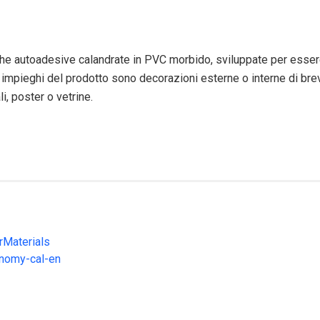
e autoadesive calandrate in PVC morbido, sviluppate per essere in
ici impieghi del prodotto sono decorazioni esterne o interne di b
 poster o vetrine.
rMaterials
onomy-cal-en