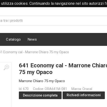
to utilizza cookies. Continuando la navigazione nel sito autorizzi l
Catalogo
News
41 Economy cal - Marrone Chiaro 75 my Opaco
641 Economy cal - Marrone Chiar
75 my Opaco
Marrone Chiaro 75 my Opaco
Id: 670
Codice: ORA641M-081
Marca: Oracal
Richiedi informazioni
Descrizione completa