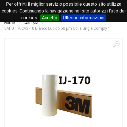
Per offrirti il miglior servizio possibile questo sito utilizza
0
cookies. Continuando la navigazione nel sito autorizzi l'uso dei
cookies.
Accetto
Ulteriori informazioni
Home
Cast 3M
3M IJ 170Cv3-10 Bianco Lucido 50 µm Colla Grigia Comply™