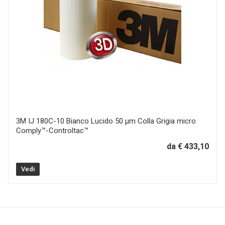
3M IJ 180C-10 Bianco Lucido 50 µm Colla Grigia micro
Comply™-Controltac™
da € 433,10
Vedi